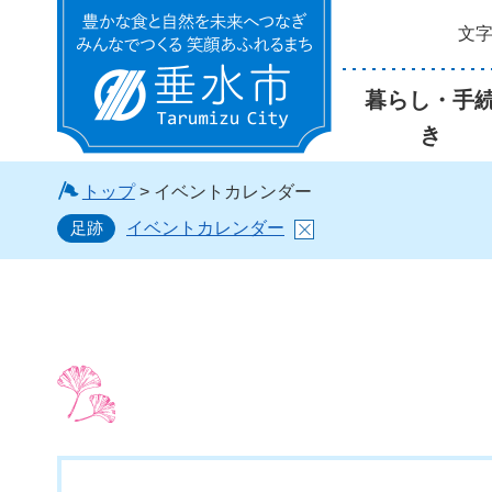
文
垂水市
暮らし・手
き
トップ
> イベントカレンダー
足跡
イベントカレンダー