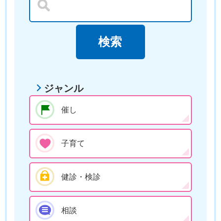
ジャンル
催し
子育て
健診・検診
相談