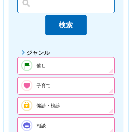
ジャンル
催し
子育て
健診・検診
相談