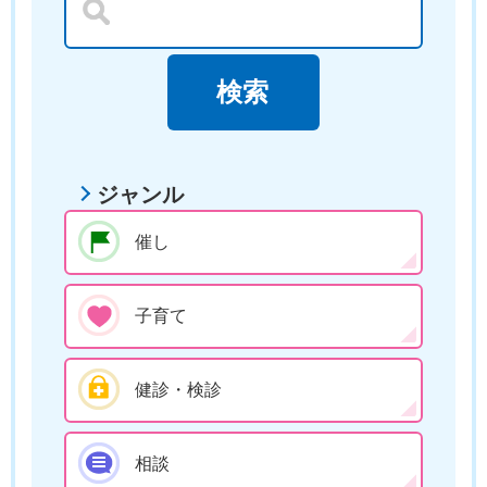
ジャンル
催し
子育て
健診・検診
相談