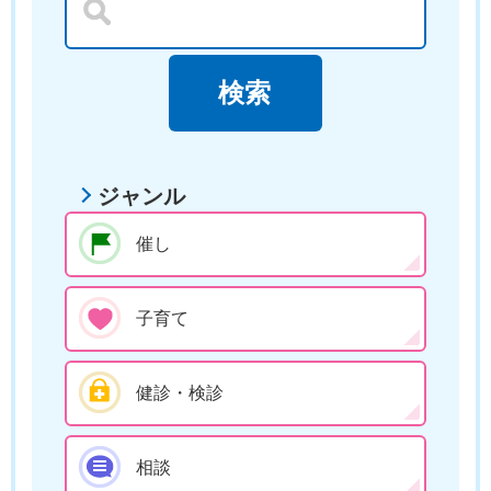
ジャンル
催し
子育て
健診・検診
相談