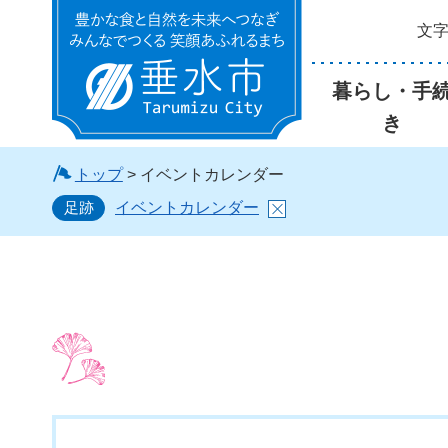
文
垂水市
暮らし・手
き
トップ
> イベントカレンダー
足跡
イベントカレンダー