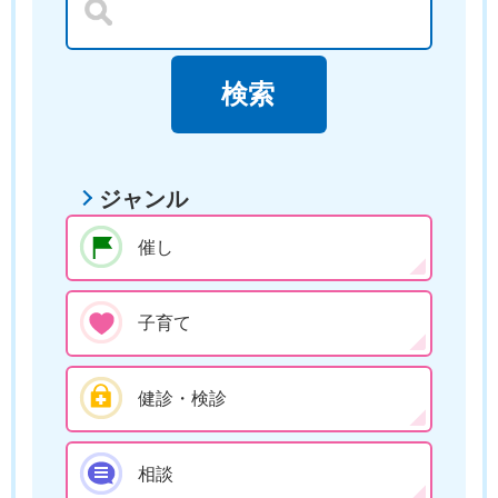
ジャンル
催し
子育て
健診・検診
相談