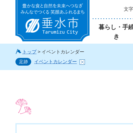
文
垂水市
暮らし・手
き
トップ
> イベントカレンダー
足跡
イベントカレンダー