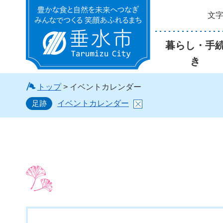
文
垂水市
暮らし・手
き
トップ
> イベントカレンダー
足跡
イベントカレンダー