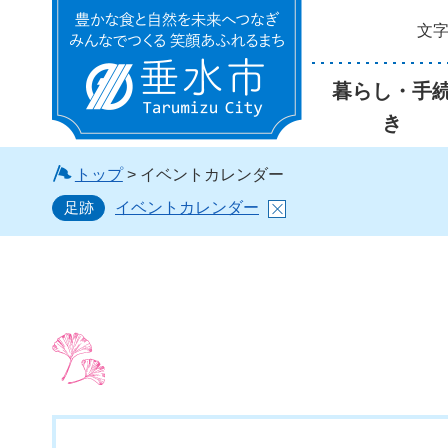
文
垂水市
暮らし・手
き
トップ
> イベントカレンダー
足跡
イベントカレンダー