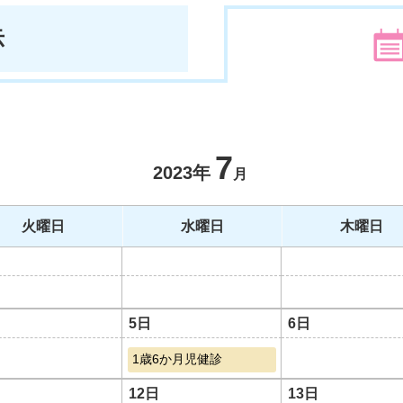
示
7
2023年
月
火曜日
水曜日
木曜日
5日
6日
1歳6か月児健診
12日
13日