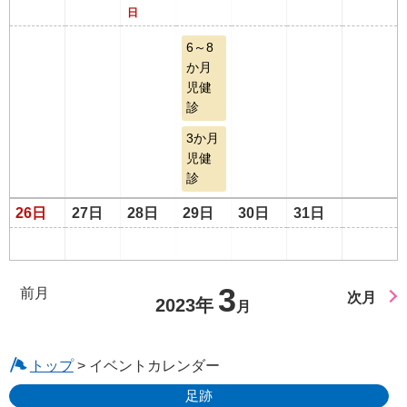
日
6～8
か月
児健
診
3か月
児健
診
26日
27日
28日
29日
30日
31日
3
前月
次月
2023年
月
トップ
> イベントカレンダー
足跡