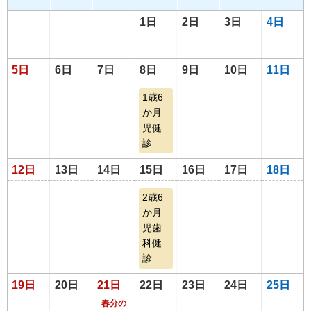
1日
2日
3日
4日
5日
6日
7日
8日
9日
10日
11日
1歳6
か月
児健
診
12日
13日
14日
15日
16日
17日
18日
2歳6
か月
児歯
科健
診
19日
20日
21日
22日
23日
24日
25日
春分の