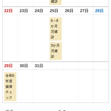
健診
22日
23日
24日
25日
26日
27日
28日
6～8
か月
児健
診
3か月
児健
診
29日
30日
31日
令和5
年度
健康
チェ
ック