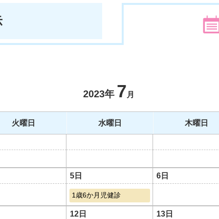
示
7
2023年
月
火曜日
水曜日
木曜日
5日
6日
1歳6か月児健診
12日
13日