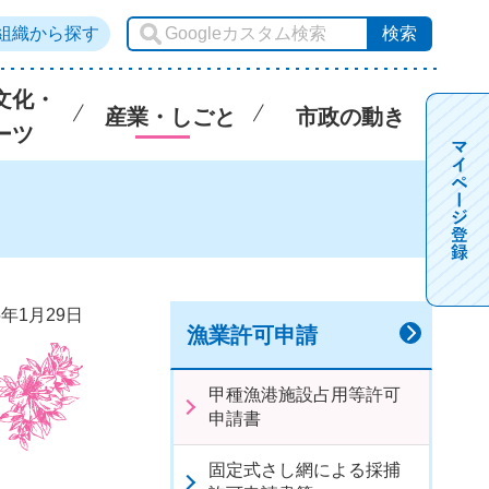
組織から探す
文化・
産業・しごと
市政の動き
ーツ
5年1月29日
漁業許可申請
甲種漁港施設占用等許可
申請書
固定式さし網による採捕