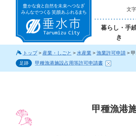
文
垂水市
暮らし・手
き
トップ
>
産業・しごと
>
水産業
>
漁業許可申請
> 
足跡
甲種漁港施設占用等許可申請書
甲種漁港