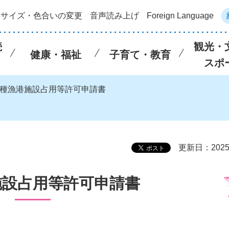
字サイズ・色合いの変更
音声読み上げ
Foreign Language
続
観光・
健康・福祉
子育て・教育
スポ
甲種漁港施設占用等許可申請書
更新日：202
施設占用等許可申請書