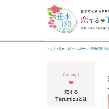
垂水日和
垂水市公式WEBサイ
するTarumizu 
で垂水市の魅力を完
トップ
>
観光・文化・スポーツ
>
観光情報
>
魅