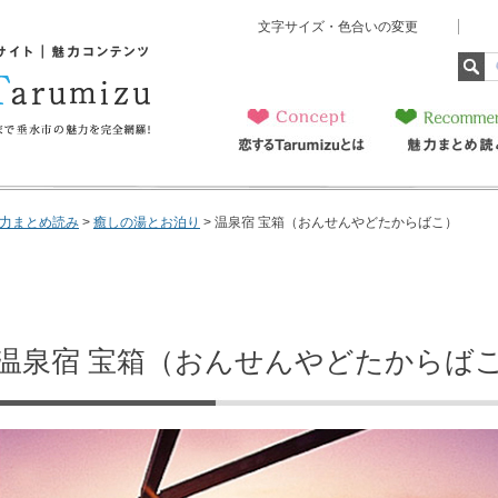
文字サイズ・色合いの変更
ト 魅力コンテンツ 恋
美味しいものから子育てま
全網羅！
恋するTarumizu
魅力まとめ読み
とは
力まとめ読み
>
癒しの湯とお泊り
> 温泉宿 宝箱（おんせんやどたからばこ）
温泉宿 宝箱（おんせんやどたからば