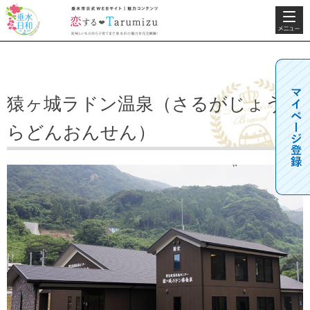
検索・共
垂水日和
垂水市公式WEBサ
通メニュ
イト 魅力コンテン
ー
ツ 恋するTarumizu
美味しいものから子
育てまで垂水市の魅
力を完全網羅！
猿ヶ城ラドン温泉（さるがじょう
らどんおんせん）