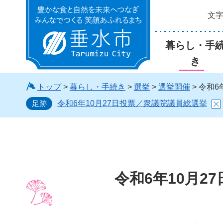
文
垂水市
暮らし・手
き
トップ
>
暮らし・手続き
>
選挙
>
選挙開催
> 令和
足跡
令和6年10月27日投票／衆議院議員総選挙
令和6年10月2