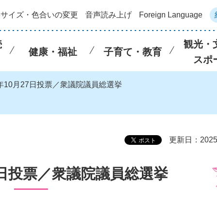
字サイズ・色合いの変更
音声読み上げ
Foreign Language
続
観光・
健康・福祉
子育て・教育
スポ
6年10月27日投票／衆議院議員総選挙
更新日：202
7日投票／衆議院議員総選挙