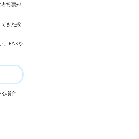
在者投票が
れてきた投
。FAXや
いる場合