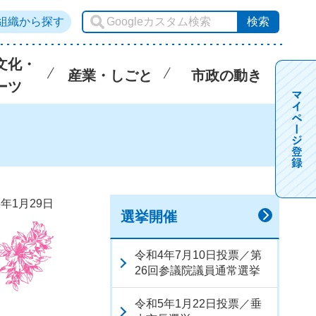
組織から探す
文化・
産業・しごと
市政の動き
ーツ
5年1月29日
選挙開催
令和4年7月10日投票／第
26回参議院議員通常選挙
令和5年1月22日投票／垂