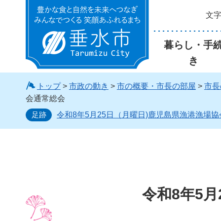
文
垂水市
暮らし・手
き
トップ
>
市政の動き
>
市の概要・市長の部屋
>
市長
会通常総会
足跡
令和8年5月25日（月曜日)鹿児島県漁港漁場
令和8年5