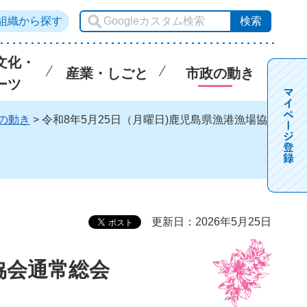
組織から探す
文化・
産業・しごと
市政の動き
ーツ
の動き
> 令和8年5月25日（月曜日)鹿児島県漁港漁場協
更新日：2026年5月25日
協会通常総会