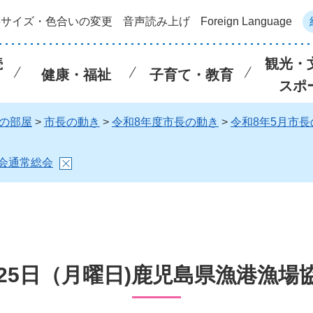
字サイズ・色合いの変更
音声読み上げ
Foreign Language
続
観光・
健康・福祉
子育て・教育
スポ
の部屋
>
市長の動き
>
令和8年度市長の動き
>
令和8年5月市長
協会通常総会
月25日（月曜日)鹿児島県漁港漁場