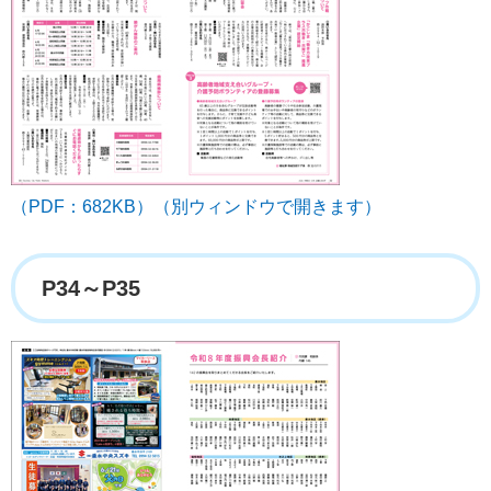
（PDF：682KB）（別ウィンドウで開きます）
P34～P35