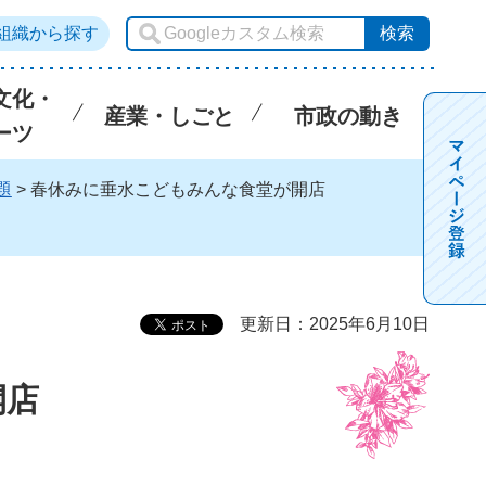
組織から探す
文化・
産業・しごと
市政の動き
ーツ
題
> 春休みに垂水こどもみんな食堂が開店
更新日：2025年6月10日
開店