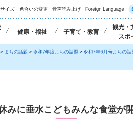
字サイズ・色合いの変更
音声読み上げ
Foreign Language
続
観光・
健康・福祉
子育て・教育
スポ
>
まちの話題
>
令和7年度まちの話題
>
令和7年6月号まちの話
休みに垂水こどもみんな食堂が