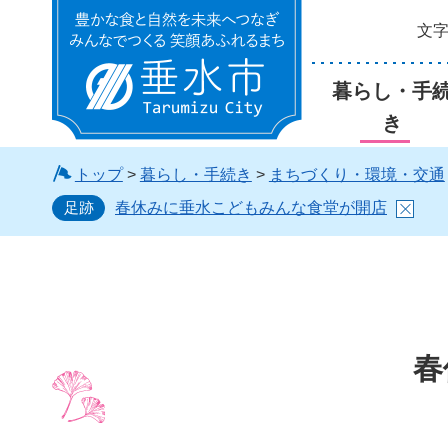
文
垂水市
暮らし・手
き
トップ
>
暮らし・手続き
>
まちづくり・環境・交通
足跡
春休みに垂水こどもみんな食堂が開店
春