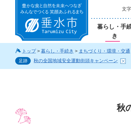
文
垂水市
暮らし・手
き
トップ
>
暮らし・手続き
>
まちづくり・環境・交通
足跡
秋の全国地域安全運動街頭キャンペーン
秋