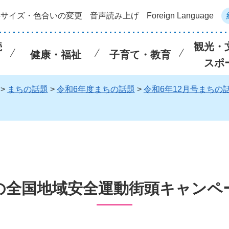
字サイズ・色合いの変更
音声読み上げ
Foreign Language
続
観光・
健康・福祉
子育て・教育
スポ
>
まちの話題
>
令和6年度まちの話題
>
令和6年12月号まちの
の全国地域安全運動街頭キャンペ