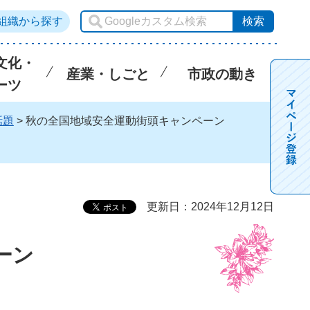
組織から探す
文化・
産業・しごと
市政の動き
ーツ
話題
> 秋の全国地域安全運動街頭キャンペーン
更新日：2024年12月12日
ーン