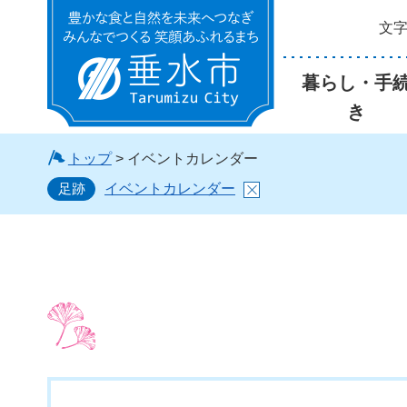
文
垂水市
暮らし・手
き
トップ
> イベントカレンダー
足跡
イベントカレンダー