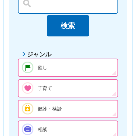
ジャンル
催し
子育て
健診・検診
相談