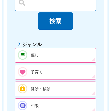
ジャンル
催し
子育て
健診・検診
相談