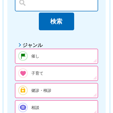
ジャンル
催し
子育て
健診・検診
相談