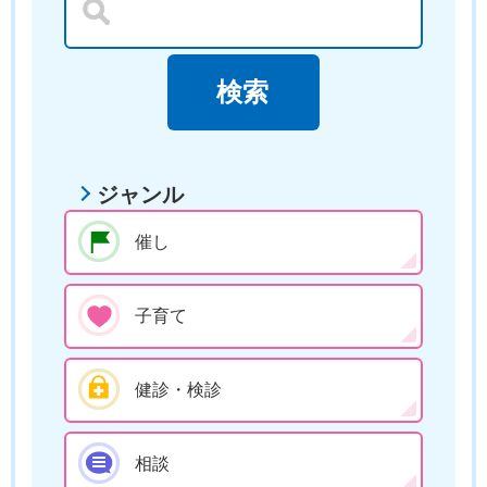
ジャンル
催し
子育て
健診・検診
相談