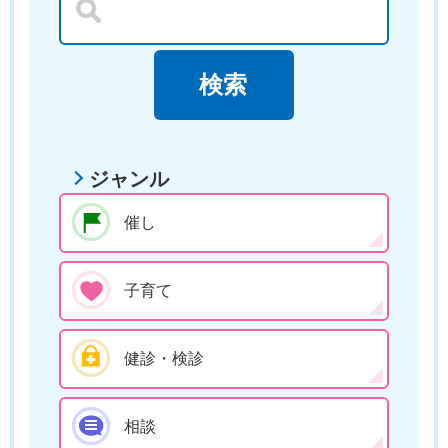
ジャンル
催し
子育て
健診・検診
相談