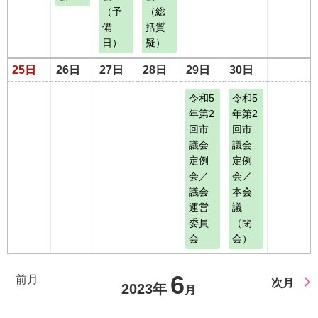
（予
（総
備
括質
日）
疑）
25日
26日
27日
28日
29日
30日
令和5
令和5
年第2
年第2
回市
回市
議会
議会
定例
定例
会／
会／
議会
本会
運営
議
委員
（閉
会
会）
6
前月
次月
2023年
月