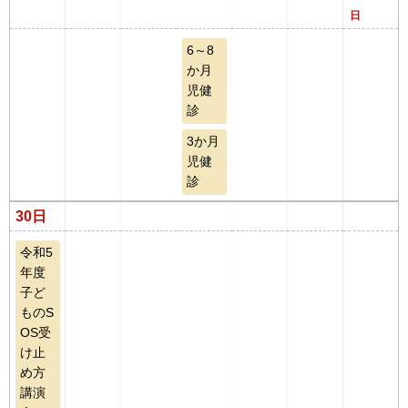
日
6～8
か月
児健
診
3か月
児健
診
30日
令和5
年度
子ど
ものS
OS受
け止
め方
講演