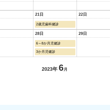
21日
22日
2歳児歯科健診
28日
29日
6～8か月児健診
3か月児健診
6
2023年
月