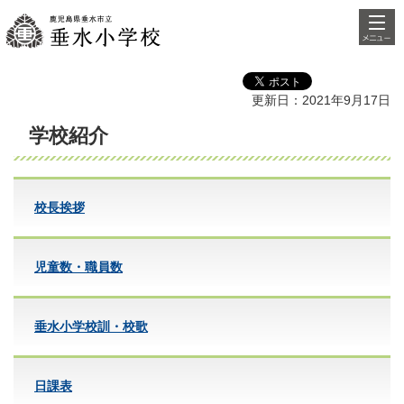
検索・
鹿児島県垂水市立垂水小学
共通メ
校
ニュー
更新日：2021年9月17日
学校紹介
校長挨拶
児童数・職員数
垂水小学校訓・校歌
日課表