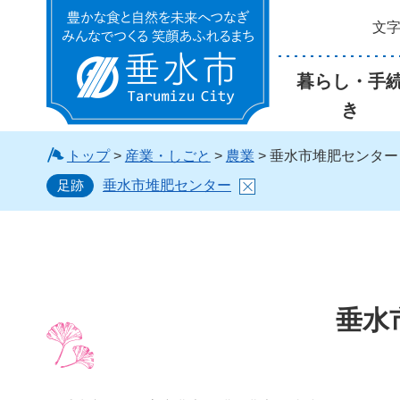
文
垂水市
暮らし・手
き
トップ
>
産業・しごと
>
農業
> 垂水市堆肥センター
足跡
垂水市堆肥センター
垂水