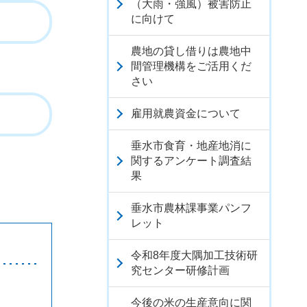
（大雨・強風）被害防止
に向けて
農地の貸し借りは農地中
間管理機構をご活用くだ
さい
雇用就農資金について
垂水市食育・地産地消に
関するアンケート調査結
果
垂水市農林課事業パンフ
レット
令和8年度大隅加工技術研
究センター研修計画
今後の米の生産意向に関