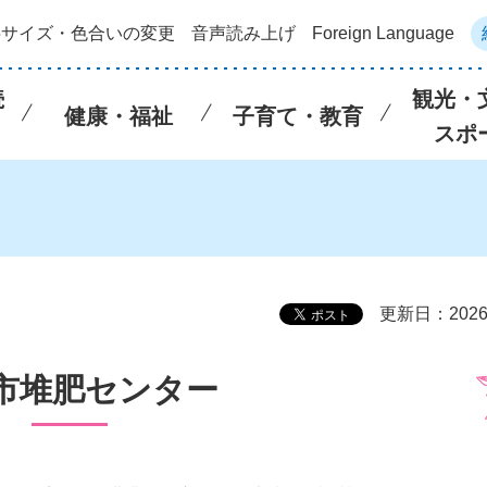
字サイズ・色合いの変更
音声読み上げ
Foreign Language
続
観光・
健康・福祉
子育て・教育
スポ
更新日：202
市堆肥センター