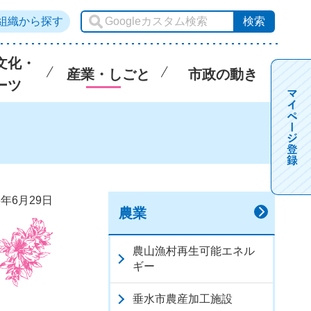
組織から探す
文化・
産業・しごと
市政の動き
ーツ
6年6月29日
農業
農山漁村再生可能エネル
ギー
垂水市農産加工施設