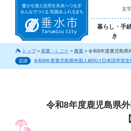
文
垂水市
暮らし・手
き
トップ
>
産業・しごと
>
農業
> 令和8年度鹿児島
足跡
令和8年度鹿児島県外国人材向け日本語学習支
令和8年度鹿児島県