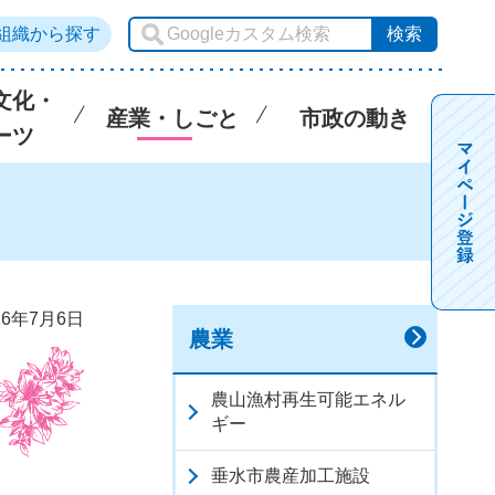
組織から探す
文化・
産業・しごと
市政の動き
ーツ
6年7月6日
農業
農山漁村再生可能エネル
ギー
垂水市農産加工施設