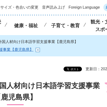
字サイズ・色合いの変更
音声読み上げ
Foreign Language
続
観光・
健康・福祉
子育て・教育
スポ
県外国人材向け日本語学習支援事業【鹿児島県】
援事業【鹿児島県】
更新日：202
外国人材向け日本語学習支援事業
【鹿児島県】