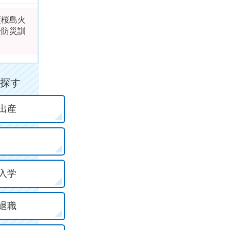
度桜島火
合防災訓
探す
出産
入学
退職