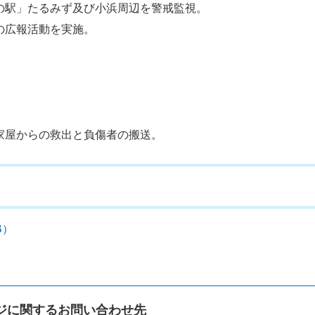
の駅」たるみず及び小浜周辺を警戒監視。
の広報活動を実施。
。
。
。
家屋からの救出と負傷者の搬送。
B）
ジに関するお問い合わせ先