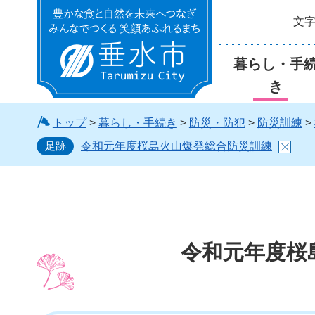
文
垂水市
暮らし・手
き
トップ
>
暮らし・手続き
>
防災・防犯
>
防災訓練
>
足跡
令和元年度桜島火山爆発総合防災訓練
令和元年度桜