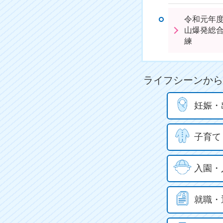
令和元年
山爆発総
練
ライフシーンから
妊娠・
子育て
入園・
就職・