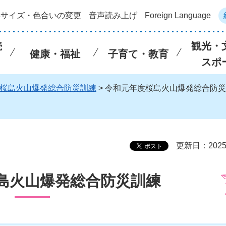
字サイズ・色合いの変更
音声読み上げ
Foreign Language
続
観光・
健康・福祉
子育て・教育
スポ
桜島火山爆発総合防災訓練
> 令和元年度桜島火山爆発総合防
更新日：202
島火山爆発総合防災訓練