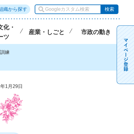
組織から探す
文化・
産業・しごと
市政の動き
ーツ
災訓練
5年1月29日