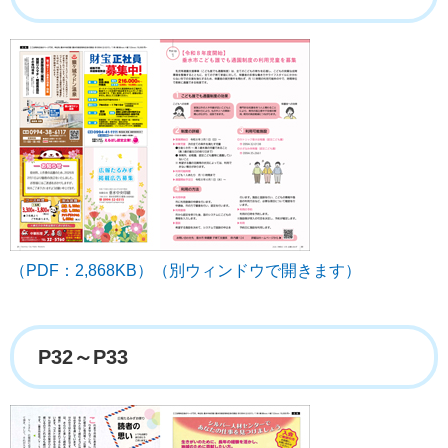
（PDF：2,868KB）（別ウィンドウで開きます）
P32～P33