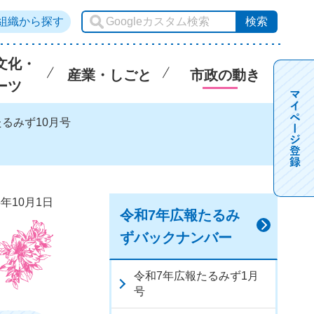
組織から探す
文化・
産業・しごと
市政の動き
ーツ
たるみず10月号
5年10月1日
令和7年広報たるみ
ずバックナンバー
令和7年広報たるみず1月
号