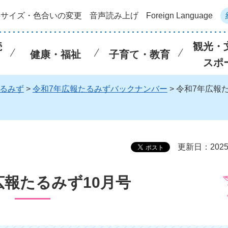
字サイズ・色合いの変更
音声読み上げ
Foreign Language
続
観光・
健康・福祉
子育て・教育
スポ
るみず
>
令和7年広報たるみずバックナンバー
> 令和7年広報
更新日：202
広報たるみず10月号