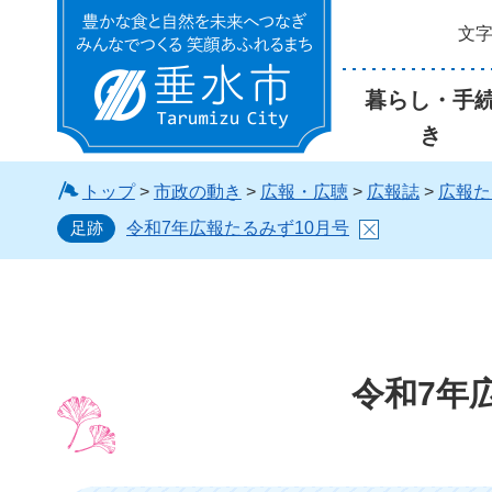
文
垂水市
暮らし・手
き
トップ
>
市政の動き
>
広報・広聴
>
広報誌
>
広報た
足跡
令和7年広報たるみず10月号
令和7年