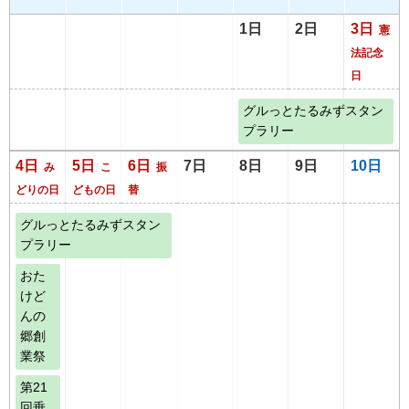
1日
2日
3日
憲
法記念
日
グルっとたるみずスタン
プラリー
4日
5日
6日
7日
8日
9日
10日
み
こ
振
どりの日
どもの日
替
グルっとたるみずスタン
プラリー
おた
けど
んの
郷創
業祭
第21
回垂