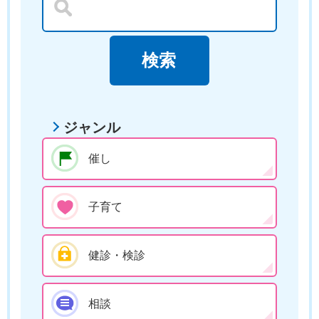
ジャンル
催し
子育て
健診・検診
相談