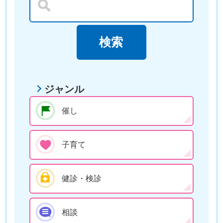
ジャンル
催し
子育て
健診・検診
相談