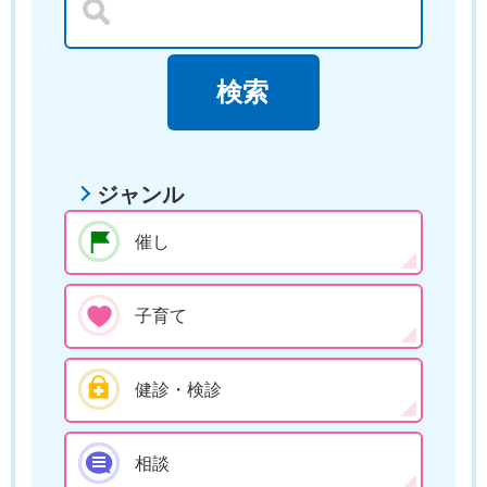
ジャンル
催し
子育て
健診・検診
相談