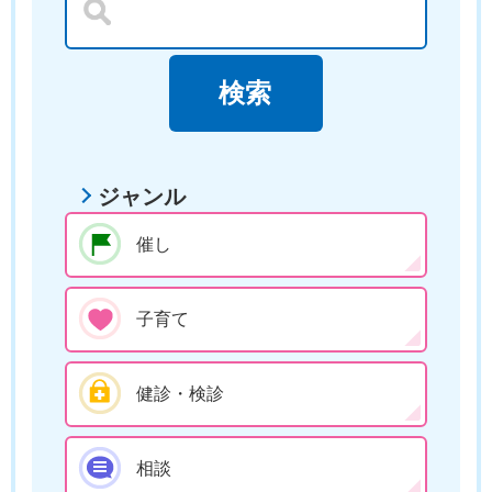
ジャンル
催し
子育て
健診・検診
相談