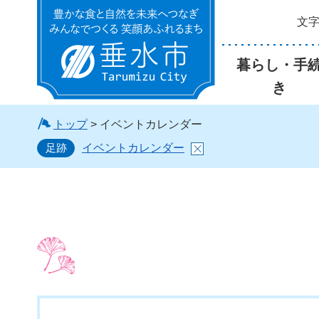
文
垂水市
暮らし・手
き
トップ
> イベントカレンダー
足跡
イベントカレンダー