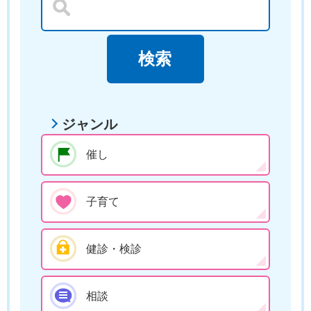
ジャンル
催し
子育て
健診・検診
相談