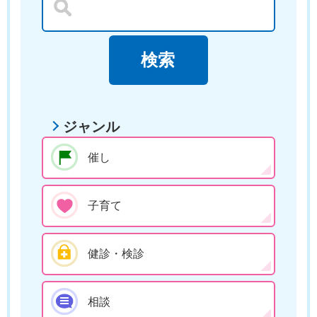
ジャンル
催し
子育て
健診・検診
相談