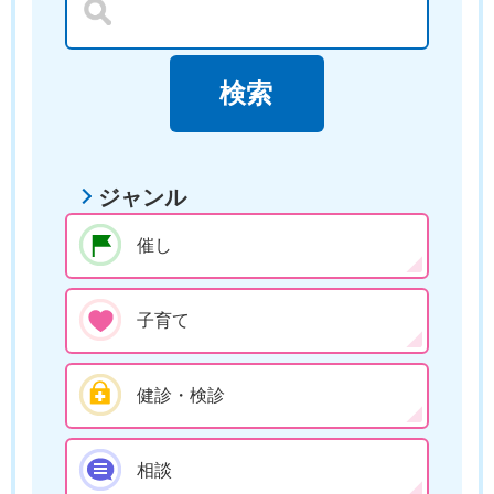
ジャンル
催し
子育て
健診・検診
相談