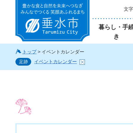
文
垂水市
暮らし・手
き
トップ
> イベントカレンダー
足跡
イベントカレンダー