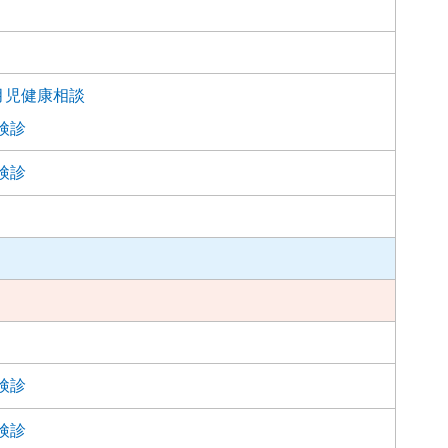
か月児健康相談
検診
検診
検診
検診