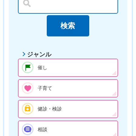
ジャンル
催し
子育て
健診・検診
相談