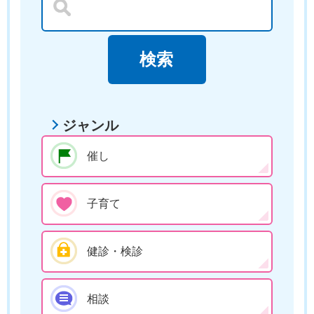
ジャンル
催し
子育て
健診・検診
相談