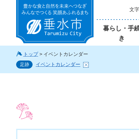
文
垂水市
暮らし・手
き
トップ
> イベントカレンダー
足跡
イベントカレンダー