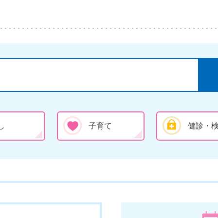
し
子育て
健診・